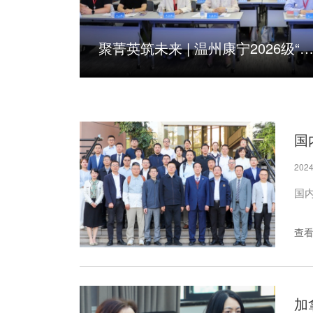
聚菁英筑未来 | 温州康宁2026级“菁英培训营”
2024
国
查