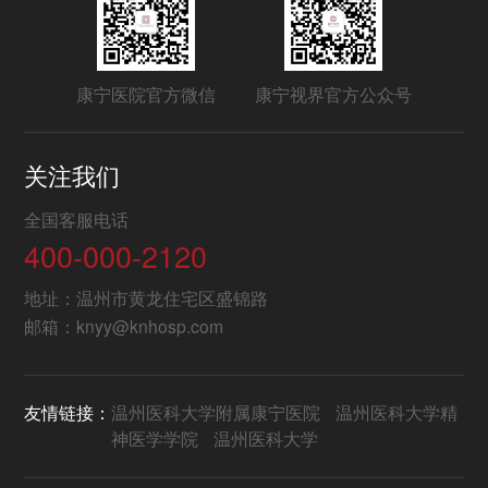
区学校
康宁医院官方微信
康宁视界官方公众号
2026-05-28
关注我们
院校联动 | 临海康宁成立心理危机干预应急
全国客服电话
队伍
400-000-2120
地址：温州市黄龙住宅区盛锦路
邮箱：knyy@knhosp.com
2026-05-20
友情链接：
温州医科大学附属康宁医院
温州医科大学精
“院士+基地”赋能 | 龙泉康宁医院打造浙西南
神医学学院
温州医科大学
精神专科“新高地”