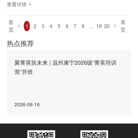
查看详情
首
末
1
2
3
4
5
6
7
8
...
19
20
页
页
热点推荐
聚菁英筑未来 | 温州康宁2026级“菁英培训
营”开班
2026-06-16
千里送服务 | 成都怡宁心理团队走进叙永山