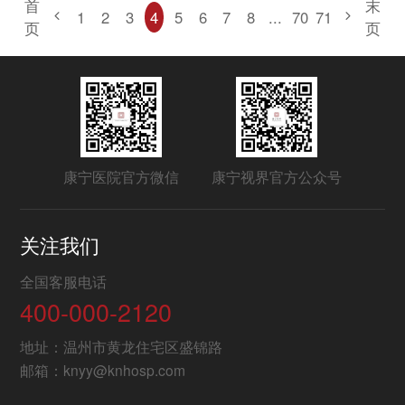
首
末
1
2
3
4
5
6
7
8
...
70
71
页
页
康宁医院官方微信
康宁视界官方公众号
关注我们
全国客服电话
400-000-2120
地址：温州市黄龙住宅区盛锦路
邮箱：knyy@knhosp.com