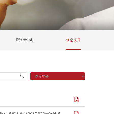
投资者查询
信息披露
公 告- 2016年股东周年大会、2017年第一次内资股类别股东大会及2017年第一次H股类别股东大会投票表决结果；选举第二届董事会董事；选举第二届监事会股东代表监事及独立监事；董事的退任及聘任2017年度独立核数师